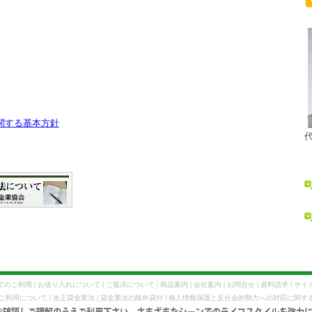
関する基本方針
|
|
|
|
|
|
|
てのご利用
お借り入れについて
ご返済について
商品案内
会社案内
お問合せ
資料請求
サイ
|
|
|
ご利用について
改正貸金業法
貸金業法の除外貸付
個人情報保護と反社会的勢力への対応に関す