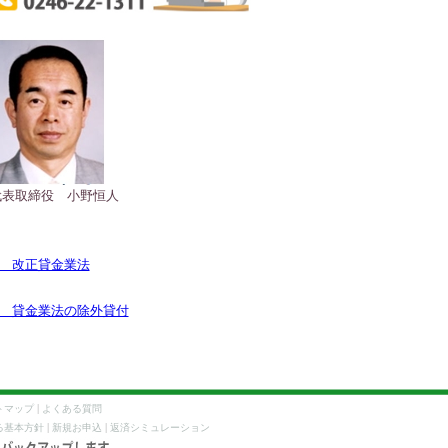
代表取締役 小野恒人
改正貸金業法
貸金業法の除外貸付
|
トマップ
よくある質問
|
|
る基本方針
新規お申込
返済シミュレーション