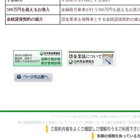
手形割引
手形割引を内容とする契約
500万円を超えるお借入
金融取引業者が行う500万円を超えるお借
金銭貸借契約の媒介
貸金業者を債権者とする金銭貸借契約の媒
|
|
|
トップページ
はじめてのご利用
お借り入れについて
ご返済
|
|
|
個人情報保護方針とお取扱について
サイトのご利用について
改正貸金業法
貸金業